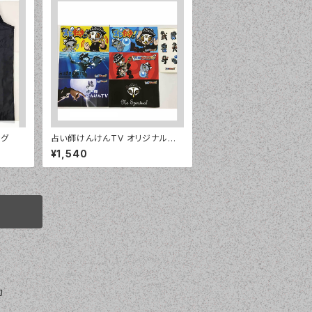
ッグ
占い師けんけんTV オリジナルス
テッカー7種セット
¥1,540
約