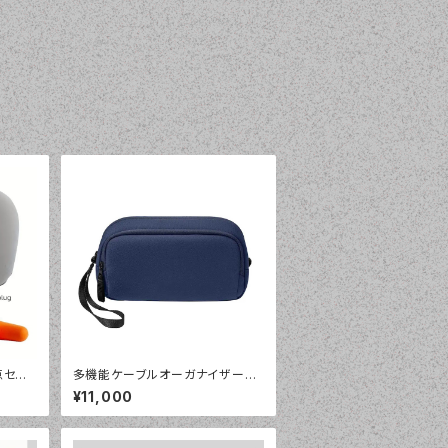
点セッ
多機能ケーブルオーガナイザーバ
ー、3
ッグ
¥11,000
付き