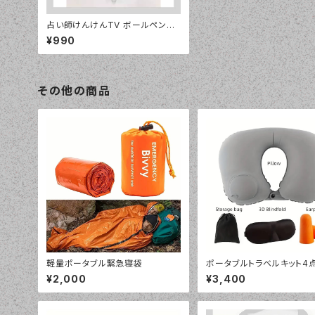
占い師けんけんTV ボールペン
(黒)
¥990
その他の商品
軽量ポータブル緊急寝袋
ポータブルトラベルキット4
ト 膨張式U字型ネックピロ
¥2,000
¥3,400
Dアイマスク、耳栓、収納袋